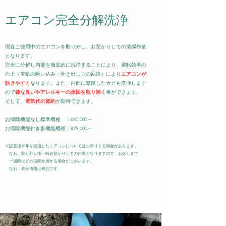
エアコン完全分解洗浄
現在ご使用中のエアコンを取り外し、お預かりしての清掃作業
となります。
完全に分解し内部を徹底的に洗浄することにより、運転効率の
向上（空気の吸い込み・吐き出し力の回復）により
エアコンが
効きやすく
なります。また、内部に繁殖したカビも洗浄します
ので
嫌な臭いやアレルギーの原因を取り除く
事ができます。
​そして、
電気代の節約
が期待できます。
お掃除機能なし標準機種 ：¥20,000～
お掃除機能付き多機能機種：¥25,000～
※設置後10年を経過したエアコンについてはお断りする場合があります。
なお、取り外し後一時お預かりしての作業となりますので、お返しまで
一週間ほどの期間が掛かる場合がございます。
​
なお、表示価格は税別です。